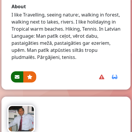
About
I like Travelling, seeing nature:, walking in forest,
walking next to lakes, rivers. I like holidaying in
Tropical warm beaches. Hiking, Tennis. In Latvian
Language: Man patīk ceļot, vērot dabu,
pastaigāties mežā, pastaigāties gar ezeriem,
upēm. Man patīk atpūsties siltās tropu
pludmalēs. Pārgājieni, teniss.