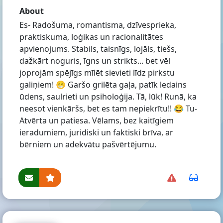
About
Es- Radošuma, romantisma, dzīvesprieka,
praktiskuma, loģikas un racionalitātes
apvienojums. Stabils, taisnīgs, lojāls, tiešs,
dažkārt noguris, īgns un strikts... bet vēl
joprojām spējīgs mīlēt sievieti līdz pirkstu
galiņiem! 😁 Garšo grilēta gaļa, patīk ledains
ūdens, saulrieti un psiholoģija. Tā, lūk! Runā, ka
neesot vienkāršs, bet es tam nepiekrītu!! 😂 Tu-
Atvērta un patiesa. Vēlams, bez kaitīgiem
ieradumiem, juridiski un faktiski brīva, ar
bērniem un adekvātu pašvērtējumu.