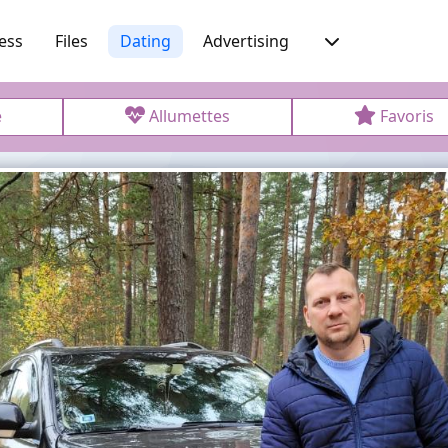
ess
Files
Dating
Advertising
e
Allumettes
Favoris