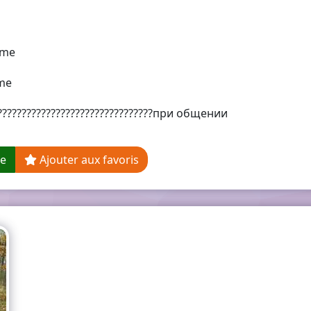
me
me
????????????????????????????????при общении
ge
Ajouter aux favoris