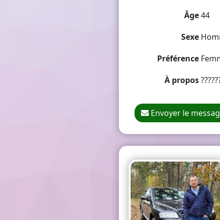
Âge
44
Sexe
Hom
Préférence
Fem
À propos
?????
Envoyer le messa