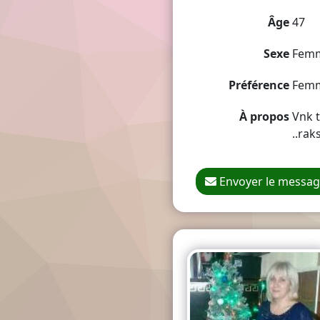
Âge
47
Sexe
Fem
Préférence
Fem
À propos
Vnk t
..rak
Envoyer le messa