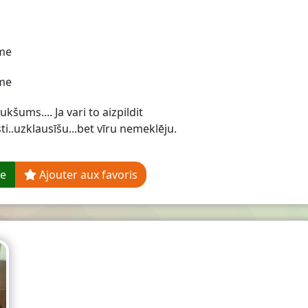
me
me
ukšums.... Ja vari to aizpildit
sti..uzklausīšu...bet vīru nemeklēju.
ge
Ajouter aux favoris