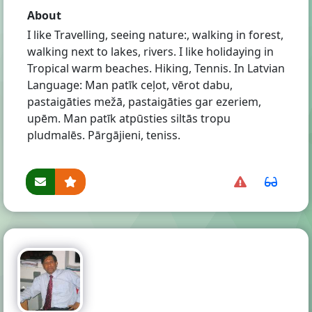
About
I like Travelling, seeing nature:, walking in forest,
walking next to lakes, rivers. I like holidaying in
Tropical warm beaches. Hiking, Tennis. In Latvian
Language: Man patīk ceļot, vērot dabu,
pastaigāties mežā, pastaigāties gar ezeriem,
upēm. Man patīk atpūsties siltās tropu
pludmalēs. Pārgājieni, teniss.