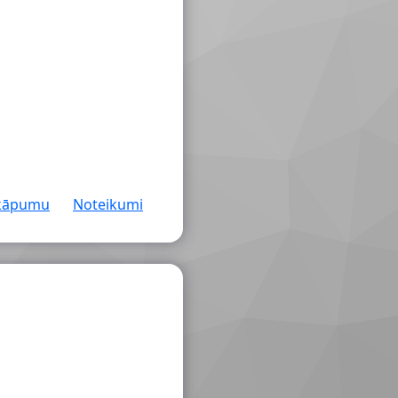
rkāpumu
Noteikumi