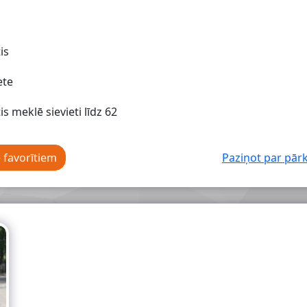
is
ete
tis meklē sievieti līdz 62
e favorītiem
Paziņot par pā