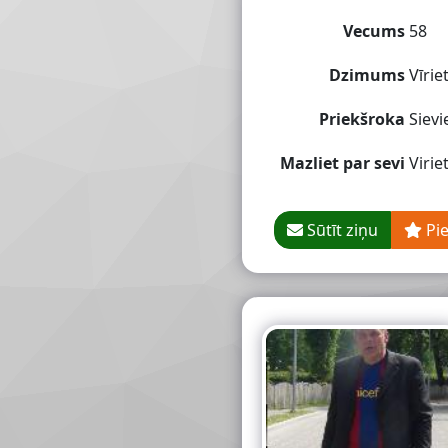
Vecums
58
Dzimums
Vīriet
Priekšroka
Sievi
Mazliet par sevi
Virie
Sūtīt ziņu
Pi