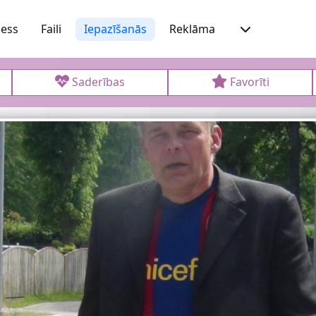
ness
Faili
Iepazīšanās
Reklāma
Saderības
Favorīti