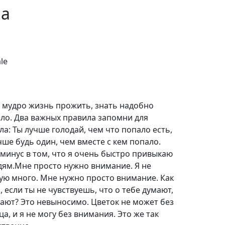
na
le
 мудро жизнь прожить, знать надобно
ло. Два важных правила запомни для
ла: Ты лучше голодай, чем что попало есть,
чше будь один, чем вместе с кем попало.
минус в том, что я очень быстро привыкаю
дям.Мне просто нужно внимание. Я не
ую много. Мне нужно просто внимание. Как
, если ты не чувствуешь, что о тебе думают,
ают? Это невыносимо. Цветок не может без
ца, и я не могу без внимания. Это же так