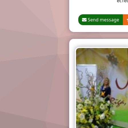
естес
Send message